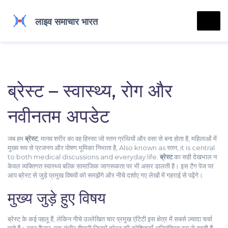
ब्रेस्ट – स्वास्थ्य, रोग और
नवीनतम अपडेट
जब हम
ब्रेस्ट
,
मानव शरीर का वह हिस्सा जो स्तन ग्रंथियों और वसा से बना होता है, महिलाओं में
मुख्य रूप से प्रजनन और पोषण भूमिका निभाता है
, Also known as
स्तन
, it is central
to both medical discussions and everyday life.
ब्रेस्ट
का सही देखभाल न
केवल व्यक्तिगत स्वास्थ्य बल्कि सामाजिक जागरूकता पर भी असर डालती है। इस टैग पेज पर
आप ब्रेस्ट से जुड़े प्रमुख विषयों को समझेंगे और नीचे दर्शाए गए लेखों में गहराई से पढ़ेंगे।
मुख्य जुड़े हुए विषय
ब्रेस्ट के कई पहलू हैं, लेकिन नीचे उल्लेखित चार प्रमुख एंटिटी इस क्षेत्र में सबसे ज़्यादा चर्चा