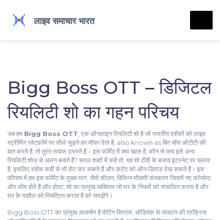
Bigg Boss OTT – डिजिटल
रियलिटी शो का गहन परिचय
जब हम
Bigg Boss OTT
,
एक ऑनलाइन रियलिटी शो है जो भारतीय दर्शकों को लाइव
स्ट्रीमिंग प्लेटफ़ॉर्म पर सीधे जुड़ने का मौका देता है
, also known as
बिग बॉस ओटीटी
की
बात करते हैं, तो तुरंत सवाल उभरते हैं – इस फॉर्मेट में क्या खास है, कौन से तत्व इसे अन्य
रियलिटी शोज़ से अलग बनाते हैं? सरल शब्दों में कहें तो, यह शो टीवी के बजाय इंटरनेट पर चलता
है, इसलिए दर्शक कहीं से भी वोट कर सकते हैं और कंटेंट को ऑन‑डिमांड देख सकते हैं। इस
परिचय में हम इस फॉर्मेट के मुख्य भाग, जैसे
सीज़न
,
विभिन्न मौसमी संस्करण जिसमें नए कॉन्सेप्ट
और थीम होते हैं
और
होस्ट
,
शो का प्रमुख व्यक्तित्व जो घर के नियमों को संचालित करता है और
घर के माहौल को नियंत्रित करता है
को समझेंगे।
Bigg Boss OTT का प्रमुख आकर्षण है
वोटिंग सिस्टम
,
ऑडियंस के मतदान की प्रक्रिया