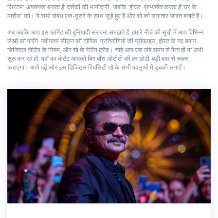
सिस्टम'
आवश्यक बनाता है
'दर्शकों की भागीदारी', जबकि 'होस्ट'
प्रभावित करता है
'घर के
माहौल' को। ये सभी संबंध एक-दूसरे के साथ जुड़े हुए हैं और शो को लगातार जीवंत बनाते हैं।
अब जबकि आप इस फॉर्मेट की बुनियादी संरचना समझते हैं, हमारे नीचे की सूची में आप विभिन्न
लेखों को पाएँगे: नवीनतम सीज़न की टॉपिक, प्रतियोगियों की प्रोफ़ाइल, होस्ट के नए बयान,
डिजिटल वोटिंग के नियम, और शो के रेटिंग ट्रेंड। चाहे आप एक लंबे समय से फैन हों या अभी
शुरू कर रहे हों, यहाँ का कंटेंट आपको बिग बॉस ओटीटी की हर छोटी-बड़ी बात से रूबरू
कराएगा। आगे पढ़ें और इस डिजिटल रियलिटी शो के सभी पहलुओं में डुबकी लगाएँ।