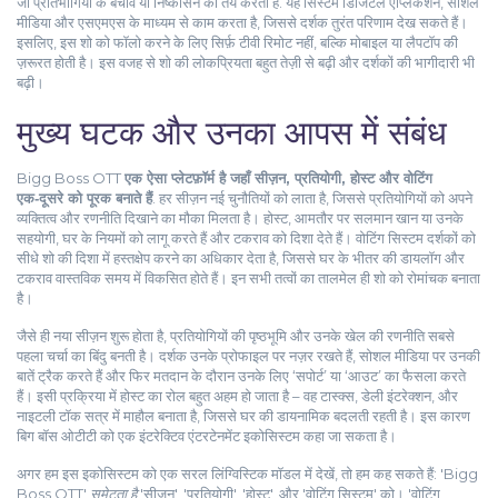
जो प्रतिभागियों के बचाव या निष्कासन को तय करती है
. यह सिस्टम डिजिटल एप्लिकेशन, सोशल
मीडिया और एसएमएस के माध्यम से काम करता है, जिससे दर्शक तुरंत परिणाम देख सकते हैं।
इसलिए, इस शो को फॉलो करने के लिए सिर्फ़ टीवी रिमोट नहीं, बल्कि मोबाइल या लैपटॉप की
ज़रूरत होती है। इस वजह से शो की लोकप्रियता बहुत तेज़ी से बढ़ी और दर्शकों की भागीदारी भी
बढ़ी।
मुख्य घटक और उनका आपस में संबंध
Bigg Boss OTT
एक ऐसा प्लेटफ़ॉर्म है जहाँ सीज़न, प्रतियोगी, होस्ट और वोटिंग
एक‑दूसरे को पूरक बनाते हैं
. हर सीज़न नई चुनौतियों को लाता है, जिससे प्रतियोगियों को अपने
व्यक्तित्व और रणनीति दिखाने का मौका मिलता है। होस्ट, आमतौर पर सलमान खान या उनके
सहयोगी, घर के नियमों को लागू करते हैं और टकराव को दिशा देते हैं। वोटिंग सिस्टम दर्शकों को
सीधे शो की दिशा में हस्तक्षेप करने का अधिकार देता है, जिससे घर के भीतर की डायलॉग और
टकराव वास्तविक समय में विकसित होते हैं। इन सभी तत्वों का तालमेल ही शो को रोमांचक बनाता
है।
जैसे ही नया सीज़न शुरू होता है, प्रतियोगियों की पृष्ठभूमि और उनके खेल की रणनीति सबसे
पहला चर्चा का बिंदु बनती है। दर्शक उनके प्रोफाइल पर नज़र रखते हैं, सोशल मीडिया पर उनकी
बातें ट्रैक करते हैं और फिर मतदान के दौरान उनके लिए ‘सपोर्ट’ या ‘आउट’ का फैसला करते
हैं। इसी प्रक्रिया में होस्ट का रोल बहुत अहम हो जाता है – वह टास्क्स, डेली इंटरेक्शन, और
नाइटली टॉक सत्र में माहौल बनाता है, जिससे घर की डायनामिक बदलती रहती है। इस कारण
बिग बॉस ओटीटी को एक इंटरेक्टिव एंटरटेनमेंट इकोसिस्टम कहा जा सकता है।
अगर हम इस इकोसिस्टम को एक सरल लिंग्विस्टिक मॉडल में देखें, तो हम कह सकते हैं: 'Bigg
Boss OTT'
समेटता है
'सीज़न', 'प्रतियोगी', 'होस्ट', और 'वोटिंग सिस्टम' को। 'वोटिंग