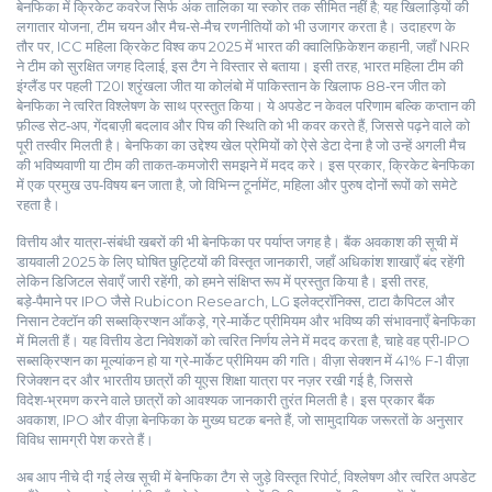
बेनफिका में क्रिकेट कवरेज सिर्फ अंक तालिका या स्कोर तक सीमित नहीं है; यह खिलाड़ियों की
लगातार योजना, टीम चयन और मैच‑से‑मैच रणनीतियों को भी उजागर करता है। उदाहरण के
तौर पर, ICC महिला क्रिकेट विश्व कप 2025 में भारत की क्वालिफ़िकेशन कहानी, जहाँ NRR
ने टीम को सुरक्षित जगह दिलाई, इस टैग ने विस्तार से बताया। इसी तरह, भारत महिला टीम की
इंग्लैंड पर पहली T20I श्रृंखला जीत या कोलंबो में पाकिस्तान के खिलाफ 88‑रन जीत को
बेनफिका ने त्वरित विश्लेषण के साथ प्रस्तुत किया। ये अपडेट न केवल परिणाम बल्कि कप्तान की
फ़ील्ड सेट‑अप, गेंदबाज़ी बदलाव और पिच की स्थिति को भी कवर करते हैं, जिससे पढ़ने वाले को
पूरी तस्वीर मिलती है। बेनफिका का उद्देश्य खेल प्रेमियों को ऐसे डेटा देना है जो उन्हें अगली मैच
की भविष्यवाणी या टीम की ताकत‑कमजोरी समझने में मदद करे। इस प्रकार,
क्रिकेट
बेनफिका
में एक प्रमुख उप‑विषय बन जाता है, जो विभिन्न टूर्नामेंट, महिला और पुरुष दोनों रूपों को समेटे
रहता है।
वित्तीय और यात्रा‑संबंधी खबरों की भी बेनफिका पर पर्याप्त जगह है। बैंक अवकाश की सूची में
डायवाली 2025 के लिए घोषित छुट्टियों की विस्तृत जानकारी, जहाँ अधिकांश शाखाएँ बंद रहेंगी
लेकिन डिजिटल सेवाएँ जारी रहेंगी, को हमने संक्षिप्त रूप में प्रस्तुत किया है। इसी तरह,
बड़े‑पैमाने पर IPO जैसे Rubicon Research, LG इलेक्ट्रॉनिक्स, टाटा कैपिटल और
निसान टेक्टॉन की सब्सक्रिप्शन आँकड़े, ग्रे‑मार्केट प्रीमियम और भविष्य की संभावनाएँ बेनफिका
में मिलती हैं। यह वित्तीय डेटा निवेशकों को त्वरित निर्णय लेने में मदद करता है, चाहे वह प्री‑IPO
सब्सक्रिप्शन का मूल्यांकन हो या ग्रे‑मार्केट प्रीमियम की गति। वीज़ा सेक्शन में 41% F‑1 वीज़ा
रिजेक्शन दर और भारतीय छात्रों की यूएस शिक्षा यात्रा पर नज़र रखी गई है, जिससे
विदेश‑भ्रमण करने वाले छात्रों को आवश्यक जानकारी तुरंत मिलती है। इस प्रकार
बैंक
अवकाश
,
IPO
और
वीज़ा
बेनफिका के मुख्य घटक बनते हैं, जो सामुदायिक जरूरतों के अनुसार
विविध सामग्री पेश करते हैं।
अब आप नीचे दी गई लेख सूची में बेनफिका टैग से जुड़े विस्तृत रिपोर्ट, विश्लेषण और त्वरित अपडेट