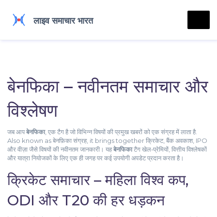
बेनफिका – नवीनतम समाचार और
विश्लेषण
जब आप
बेनफिका
,
एक टैग है जो विभिन्न विषयों की प्रमुख खबरों को एक संग्रह में लाता है
.
Also known as
बेनफ़िका संग्रह
, it brings together
क्रिकेट
,
बैंक अवकाश
,
IPO
और
वीज़ा
जैसे विषयों की नवीनतम जानकारी। यह
बेनफिका
टैग खेल‑प्रेमियों, वित्तीय विश्लेषकों
और यात्रा नियोजकों के लिए एक ही जगह पर कई उपयोगी अपडेट प्रदान करता है।
क्रिकेट समाचार – महिला विश्व कप,
ODI और T20 की हर धड़कन