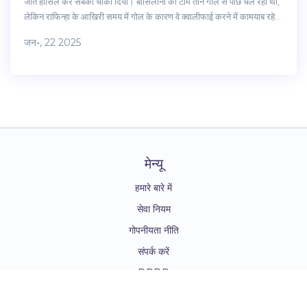
जीत हासिल कर सबको चौंका दिया। बार्सिलोना की टीम तीन गोल से पीछे चल रही थी,
लेकिन राफिन्हा के आखिरी समय में गोल के कारण वे क्वालीफाई करने में कामयाब रहे।
इस मैच में बेनफिका को विवादित पेनल्टी नहीं मिलने पर विवाद खड़ा हुआ, और बार्सिलोना
जन॰, 22 2025
की जबरदस्त आक्रमण शैली ने सबको प्रभावित किया।
मेन्यू
हमारे बारे में
सेवा नियम
गोपनीयता नीति
संपर्क करें
DPDP
© 2026. सर्वाधिकार सुरक्षित|