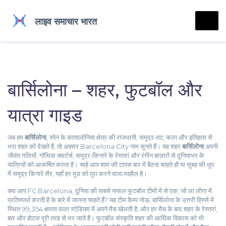
बार्सिलोना – शहर, फुटबॉल और
यात्रा गाइड
जब हम
बार्सिलोना
,
स्पेन के कातालोनिया क्षेत्र की राजधानी, समुद्र‑तट, कला और इतिहास से
भरा शहर
को देखते हैं, तो अक्सर
Barcelona City
नाम सुनते हैं। यह शहर
बार्सिलोना
अपनी
जीवंत गलियों, गॉथिक क्वार्टर्स, समुद्र‑किनारे के रेस्तरां और रंगीन बाज़ारों से दुनियाभर के
यात्रियों को आकर्षित करता है। चाहे आप शाम की टापस बार में बैठना चाहते हों या सुबह की धूप
में समुद्र किनारे सैर, यहाँ हर मूड को पूरा करने वाला माहौल है।
क्या आप
FC Barcelona
,
दुनिया की सबसे सफल फुटबॉल टीमों में से एक, जो ला लीगा में
प्रतिस्पर्धा करती है
के बारे में जानना चाहते हैं? यह टीम
कैम्प नोऊ
,
बार्सिलोना के उत्तरी हिस्से में
स्थित 99,354 क्षमता वाला स्टेडियम
में अपने मैच खेलती है, और हर मैच के बाद शहर के रेस्तरां,
बार और होटल पूरी तरह से भर जाते हैं। फुटबॉल संस्कृति शहर की आर्थिक विकास को भी