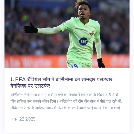
UEFA चैंपियंस लीग में बार्सिलोना का शानदार पलटवार,
बेनफिका पर उलटफेर
बार्सिलोना ने चैंपियंस लीग में करो या मरो की स्थिति में बेनफिका के खिलाफ 5-4 से
जीत हासिल कर सबको चौंका दिया। बार्सिलोना की टीम तीन गोल से पीछे चल रही थी,
लेकिन राफिन्हा के आखिरी समय में गोल के कारण वे क्वालीफाई करने में कामयाब रहे।
इस मैच में बेनफिका को विवादित पेनल्टी नहीं मिलने पर विवाद खड़ा हुआ, और बार्सिलोना
जन॰, 22 2025
की जबरदस्त आक्रमण शैली ने सबको प्रभावित किया।