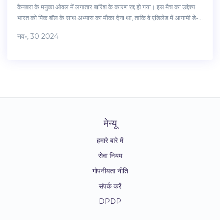
कैनबरा के मनुका ओवल में लगातार बारिश के कारण रद्द हो गया। इस मैच का उद्देश्य
भारत को पिंक बॉल के साथ अभ्यास का मौका देना था, ताकि वे एडिलेड में आगामी डे-
नाइट टेस्ट मैच की तैयारी कर सकें। बारिश की वजह से यह लक्ष्य अधूरा रह गया और
नव॰, 30 2024
अब रविवार को 50-ओवर का मैच खेला जाएगा।
मेन्यू
हमारे बारे में
सेवा नियम
गोपनीयता नीति
संपर्क करें
DPDP