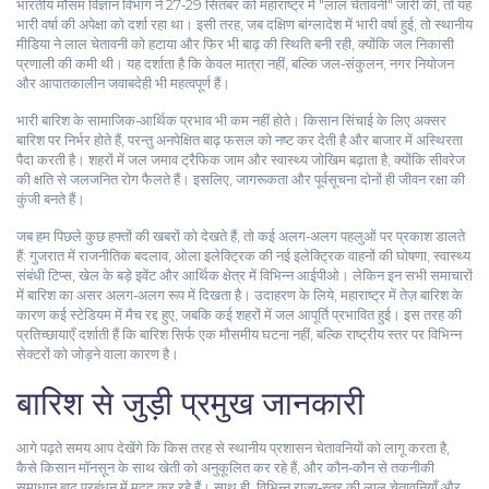
भारतीय मौसम विज्ञान विभाग ने 27‑29 सितंबर को महाराष्ट्र में "लाल चेतावनी" जारी की, तो यह
भारी वर्षा की अपेक्षा को दर्शा रहा था। इसी तरह, जब दक्षिण बांग्लादेश में भारी वर्षा हुई, तो स्थानीय
मीडिया ने लाल चेतावनी को हटाया और फिर भी बाढ़ की स्थिति बनी रही, क्योंकि जल निकासी
प्रणाली की कमी थी। यह दर्शाता है कि केवल मात्रा नहीं, बल्कि जल‑संकुलन, नगर नियोजन
और आपातकालीन जवाबदेही भी महत्वपूर्ण हैं।
भारी बारिश के सामाजिक‑आर्थिक प्रभाव भी कम नहीं होते। किसान सिंचाई के लिए अक्सर
बारिश पर निर्भर होते हैं, परन्तु अनपेक्षित बाढ़ फसल को नष्ट कर देती है और बाजार में अस्थिरता
पैदा करती है। शहरों में जल जमाव ट्रैफिक जाम और स्वास्थ्य जोखिम बढ़ाता है, क्योंकि सीवरेज
की क्षति से जलजनित रोग फैलते हैं। इसलिए, जागरूकता और पूर्वसूचना दोनों ही जीवन रक्षा की
कुंजी बनते हैं।
जब हम पिछले कुछ हफ्तों की खबरों को देखते हैं, तो कई अलग‑अलग पहलुओं पर प्रकाश डालते
हैं: गुजरात में राजनीतिक बदलाव, ओला इलेक्ट्रिक की नई इलेक्ट्रिक वाहनों की घोषणा, स्वास्थ्य
संबंधी टिप्स, खेल के बड़े इवेंट और आर्थिक क्षेत्र में विभिन्न आईपीओ। लेकिन इन सभी समाचारों
में बारिश का असर अलग‑अलग रूप में दिखता है। उदाहरण के लिये, महाराष्ट्र में तेज़ बारिश के
कारण कई स्टेडियम में मैच रद्द हुए, जबकि कई शहरों में जल आपूर्ति प्रभावित हुई। इस तरह की
प्रतिच्छायाएँ दर्शाती हैं कि बारिश सिर्फ एक मौसमीय घटना नहीं, बल्कि राष्ट्रीय स्तर पर विभिन्न
सेक्टरों को जोड़ने वाला कारण है।
बारिश से जुड़ी प्रमुख जानकारी
आगे पढ़ते समय आप देखेंगे कि किस तरह से स्थानीय प्रशासन चेतावनियों को लागू करता है,
कैसे किसान मॉनसून के साथ खेती को अनुकूलित कर रहे हैं, और कौन‑कौन से तकनीकी
समाधान बाढ़ प्रबंधन में मदद कर रहे हैं। साथ ही, विभिन्न राज्य‑स्तर की लाल चेतावनियाँ और