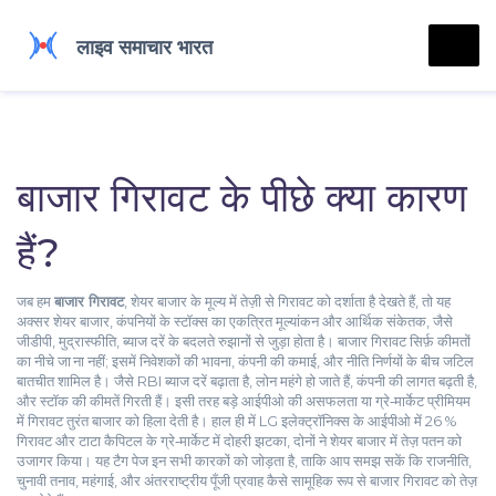
बाजार गिरावट के पीछे क्या कारण
हैं?
जब हम
बाजार गिरावट
,
शेयर बाजार के मूल्य में तेज़ी से गिरावट को दर्शाता है
देखते हैं, तो यह
अक्सर
शेयर बाजार
,
कंपनियों के स्टॉक्स का एकत्रित मूल्यांकन
और
आर्थिक संकेतक
,
जैसे
जीडीपी, मुद्रास्फीति, ब्याज दरें
के बदलते रुझानों से जुड़ा होता है। बाजार गिरावट सिर्फ़ कीमतों
का नीचे जा ना नहीं; इसमें निवेशकों की भावना, कंपनी की कमाई, और नीति निर्णयों के बीच जटिल
बातचीत शामिल है। जैसे RBI ब्याज दरें बढ़ाता है, लोन महंगे हो जाते हैं, कंपनी की लागत बढ़ती है,
और स्टॉक की कीमतें गिरती हैं। इसी तरह बड़े आईपीओ की असफलता या ग्रे‑मार्केट प्रीमियम
में गिरावट तुरंत बाजार को हिला देती है। हाल ही में LG इलेक्ट्रॉनिक्स के आईपीओ में 26 %
गिरावट और टाटा कैपिटल के ग्रे‑मार्केट में दोहरी झटका, दोनों ने शेयर बाजार में तेज़ पतन को
उजागर किया। यह टैग पेज इन सभी कारकों को जोड़ता है, ताकि आप समझ सकें कि राजनीति,
चुनावी तनाव, महंगाई, और अंतरराष्ट्रीय पूँजी प्रवाह कैसे सामूहिक रूप से बाजार गिरावट को तेज़