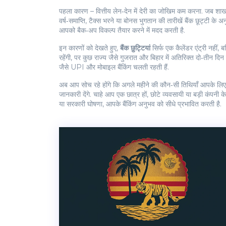
पहला कारण – वित्तीय लेन‑देन में देरी का जोखिम कम करना. जब शाखाए
वर्ष‑समाप्ति, टैक्स भरने या बोनस भुगतान की तारीखें बैंक छूट्टी के
आपको बैक‑अप विकल्प तैयार करने में मदद करती है.
इन कारणों को देखते हुए,
बैंक छुट्टियां
सिर्फ एक कैलेंडर एंट्री नहीं
रहेंगी, पर कुछ राज्य जैसे गुजरात और बिहार में अतिरिक्त दो‑तीन द
जैसे UPI और मोबाइल बैंकिंग चलती रहती हैं.
अब आप सोच रहे होंगे कि अगले महीने की कौन‑सी तिथियाँ आपके लिए मुख
जानकारी देंगे. चाहे आप एक छात्र हों, छोटे व्यवसायी या बड़ी कंपनी
या सरकारी घोषणा, आपके बैंकिंग अनुभव को सीधे प्रभावित करती है.