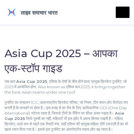
Asia Cup 2025 – आपका
एक‑स्टॉप गाइड
जब आप
Asia Cup 2025
,
एशिया के देशों के बीच होने वाला प्रमुख क्रिकेट टुर्नामेंट, जो
2025 में आयोजित होगा
. Also known as
एशिया कप 2025
, it brings together
the best Asian teams under one roof.
टूर्नामेंट का संचालन
ICC
,
अंतरराष्ट्रीय क्रिकेट परिषद, जो नियम, टीम चयन और कैलेंडर तय
करती है
के मानकों पर होता है। इस वजह से हर मैच के लिए आधिकारिक ODI (One Day
International) स्टेटस रहता है, जिससे टीमों के रैंकिंग पर सीधा असर पड़ता है।
Asia
Cup 2025
सिर्फ पुरुषों का नहीं, महिलाएँ भी इस इवेंट में अपना हिस्सा रखती हैं –
महिला
क्रिकेट
,
वर्ल्ड कप से पहले एक तैयारी मंच, जहाँ एशिया की प्रमुख महिला टीमें टकराती हैं
का भी
ख़ास ध्यान दिया गया है। इससे इस टुर्नामेंट का अंतर्राष्ट्रीय महत्व और बढ़ जाता है।