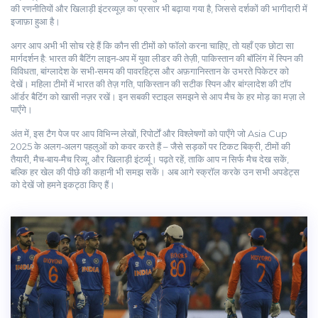
की रणनीतियों और खिलाड़ी इंटरव्यूज़ का प्रसार भी बढ़ाया गया है, जिससे दर्शकों की भागीदारी में
इजाफ़ा हुआ है।
अगर आप अभी भी सोच रहे हैं कि कौन सी टीमों को फॉलो करना चाहिए, तो यहाँ एक छोटा सा
मार्गदर्शन है: भारत की बैटिंग लाइन‑अप में युवा लीडर की तेज़ी, पाकिस्तान की बॉलिंग में स्पिन की
विविधता, बांग्लादेश के सभी‑समय की पावरहिट्स और अफ़गानिस्तान के उभरते पिकेटर को
देखें। महिला टीमों में भारत की तेज़ गति, पाकिस्तान की सटीक स्पिन और बांग्लादेश की टॉप
ऑर्डर बैटिंग को खासी नज़र रखें। इन सबकी स्टाइल समझने से आप मैच के हर मोड़ का मज़ा ले
पाएँगे।
अंत में, इस टैग पेज पर आप विभिन्न लेखों, रिपोर्टों और विश्लेषणों को पाएँगे जो Asia Cup
2025 के अलग‑अलग पहलुओं को कवर करते हैं – जैसे सड़कों पर टिकट बिक्री, टीमों की
तैयारी, मैच‑बाय‑मैच रिव्यू, और खिलाड़ी इंटर्व्यू। पढ़ते रहें, ताकि आप न सिर्फ मैच देख सकें,
बल्कि हर खेल की पीछे की कहानी भी समझ सकें। अब आगे स्क्रॉल करके उन सभी अपडेट्स
को देखें जो हमने इकट्ठा किए हैं।