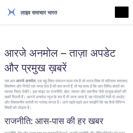
आरजे अनमोल – ताज़ा अपडेट
और प्रमुख ख़बरें
जब आप
आरजे अनमोल
,
एक बहु‑विषय संकलन वाला मंच है जो भारत‑विश्व से नवीनतम समाचार,
विश्लेषण और रिपोर्ट एक जगह देता है
की बात करते हैं, तो यह साफ है कि आप विविध क्षेत्रों का
व्यापक चित्र देखेंगे। इस साइट पर राजनीति, खेल, व्यापार और तकनीक जैसे प्रमुख क्षेत्रों की
खबरें मिलती हैं।
आरजे अनमोल न्यूज
के रूप में भी जाना जाता है, यह प्लेटफ़ॉर्म तेज़ी से अपडेट
और विश्वसनीय स्रोतों पर भरोसा करता है। आगे पढ़ते‑पढ़ते आप समझेंगे कि यह कैसे विभिन्न
विषयों को जोड़ता है।
राजनीति: आस‑पास की हर खबर