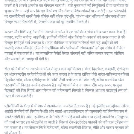
राजनीति
,
देश और राज्य स्तर पर सरकारी फैसले, चुनावी रणनीति और नीति परिवर्तन को कवर
करती है
में आरजे अनमोल का योगदान गहरा है। चाहे गुजरात में नई नियुक्तियाँ हों या कर्नाटक के
चुनाव परिणाम, यहाँ आप विस्तृत विश्लेषण और सेक्टर‑विशेष आंकड़े पा सकते हैं। इस प्लेटफ़ॉर्म
पर
राजनीति
की खबरें सिर्फ शीर्षक नहीं बल्कि पृष्ठभूमि, प्रभाव और भविष्य की संभावनाओं तक
विस्तृत रूप में पेश होती हैं, जिससे पाठक को पूरी तस्वीर मिलती है।
व्यापार और वित्तीय दुनिया में भी आरजे अनमोल ने एक भरोसेमंद संजीवनी बनकर काम किया है।
व्यापार
,
स्टॉक मार्केट, आईपीओ, इकॉनमी नीतियों और निवेश के अवसरों को कवर करता है
की
विस्तृत रिपोर्ट्स यहाँ उपलब्ध हैं। टाटा कैपिटल या रुबिकॉन रिसर्च जैसे बड़े आईपीओ की
सब्सक्रिप्शन आँकड़े, ग्रे‑मार्केट प्रीमियम और भविष्य की संभावनाओं को हम संक्षेप में लेकिन
गहराई से पेश करते हैं। यह व्यापारिक रिपोर्ट केवल संख्याएँ नहीं, बल्कि बाजार रुझान, जोखिम
और अवसरों की समझ भी देती है।
खेल प्रेमियों को भी आरजे अनमोल से कुछ कम नहीं मिलता।
खेल
,
क्रिकेट, कबड्डी, एंटी‑ड्रग
एंव अंतरराष्ट्रीय प्रतियोगिताओं को कवर करता है
के ख़ास टॉपिक जैसे भारत‑पाकिस्तान महिला
क्रिकेट जीत, ओला इलेक्ट्रिक के ‘राहि’ जैसी मनोरंजन‑की‑खेल नहीं, बल्कि वास्तविक खेल
घटनाओं की विस्तृत कवरेज उपलब्ध है। यहाँ आपको मैच का समय, टीम लाइन‑अप, प्रमुख
खिलाड़ी की पिच रिपोर्ट और परिणाम की भविष्यवाणी मिलती है, जिससे आप हर महत्वपूर्ण क्षण को
नज़र में रख सकते हैं।
प्रौद्योगिकी के क्षेत्र में भी आरजे अनमोल का कवरेज दिलचस्प है। नई इलेक्ट्रिक व्हीकल लॉन्च,
आईटी कंपनियों की वित्तीय स्थिति और स्टार्ट‑अप इकोसिस्टम की जानकारी यहाँ नियमित रूप से
अपडेट होती है। ओला इलेक्ट्रिक के ‘राहि’ तीन‑पहिया की घोषणा या एआई‑आधारित सॉल्यूशन्स
की चर्चा अक्सर इस प्लेटफ़ॉर्म पर आती है, जिससे टेक‑इंटरेस्टेड पाठकों को नवीनतम ट्रेंड्स का
पता चलता है। यह सेक्शन सिर्फ गैजेट नहीं, बल्कि तकनीकी विकास, नीति और बाज़ार प्रभाव को
भी जोड़ता है।