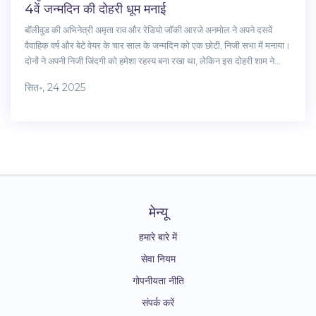
4वें जन्मदिन की दोहरी धूम मनाई
बॉलीवुड की अभिनेत्री अमृता राव और रेडियो जॉकी आरजे अनमोल ने अपने दसवें
वैवाहिक वर्ष और बेटे वेयर के चार साल के जन्मदिन को एक छोटी, निजी सभा में मनाया।
दोनों ने अपनी निजी जिंदगी को हमेशा रहस्य बना रखा था, लेकिन इस दोहरी शाम ने
उनके करीबी रिश्तेदारों और मित्रों को साथ लाया। वेयर का जन्म 1 नवंबर 2020 को
सित॰, 24 2025
हुआ था, जबकि अमृता ने हाल ही में जॉली एलएलबी 3 में वापसी की है। इस खबर ने
फैन्स को उनकी सादगी और पारिवारिक बंधनों की झलक दी।
मेन्यू
हमारे बारे में
सेवा नियम
गोपनीयता नीति
संपर्क करें