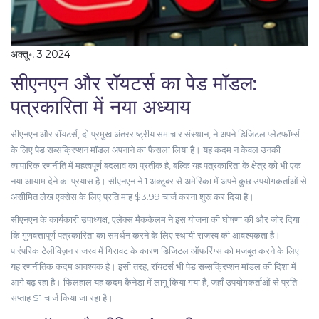
अक्तू॰, 3 2024
सीएनएन और रॉयटर्स का पेड मॉडल:
पत्रकारिता में नया अध्याय
सीएनएन और रॉयटर्स, दो प्रमुख अंतरराष्ट्रीय समाचार संस्थान, ने अपने डिजिटल प्लेटफॉर्म्स
के लिए पेड सब्सक्रिप्शन मॉडल अपनाने का फैसला लिया है। यह कदम न केवल उनकी
व्यापारिक रणनीति में महत्वपूर्ण बदलाव का प्रतीक है, बल्कि यह पत्रकारिता के क्षेत्र को भी एक
नया आयाम देने का प्रयास है। सीएनएन ने 1 अक्टूबर से अमेरिका में अपने कुछ उपयोगकर्ताओं से
असीमित लेख एक्सेस के लिए प्रति माह $3.99 चार्ज करना शुरू कर दिया है।
सीएनएन के कार्यकारी उपाध्यक्ष, एलेक्स मैककैलम ने इस योजना की घोषणा की और जोर दिया
कि गुणवत्तापूर्ण पत्रकारिता का समर्थन करने के लिए स्थायी राजस्व की आवश्यकता है।
पारंपरिक टेलीविज़न राजस्व में गिरावट के कारण डिजिटल ऑफरिंग्स को मजबूत करने के लिए
यह रणनीतिक कदम आवश्यक है। इसी तरह, रॉयटर्स भी पेड सब्सक्रिप्शन मॉडल की दिशा में
आगे बढ़ रहा है। फिलहाल यह कदम कैनेडा में लागू किया गया है, जहाँ उपयोगकर्ताओं से प्रति
सप्ताह $1 चार्ज किया जा रहा है।