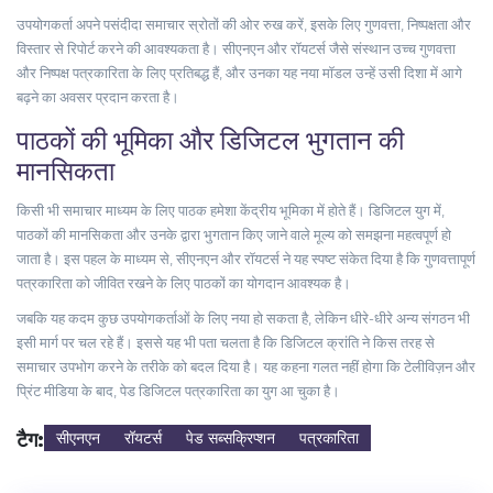
उपयोगकर्ता अपने पसंदीदा समाचार स्रोतों की ओर रुख करें, इसके लिए गुणवत्ता, निष्पक्षता और
विस्तार से रिपोर्ट करने की आवश्यकता है। सीएनएन और रॉयटर्स जैसे संस्थान उच्च गुणवत्ता
और निष्पक्ष पत्रकारिता के लिए प्रतिबद्ध हैं, और उनका यह नया मॉडल उन्हें उसी दिशा में आगे
बढ़ने का अवसर प्रदान करता है।
पाठकों की भूमिका और डिजिटल भुगतान की
मानसिकता
किसी भी समाचार माध्यम के लिए पाठक हमेशा केंद्रीय भूमिका में होते हैं। डिजिटल युग में,
पाठकों की मानसिकता और उनके द्वारा भुगतान किए जाने वाले मूल्य को समझना महत्वपूर्ण हो
जाता है। इस पहल के माध्यम से, सीएनएन और रॉयटर्स ने यह स्पष्ट संकेत दिया है कि गुणवत्तापूर्ण
पत्रकारिता को जीवित रखने के लिए पाठकों का योगदान आवश्यक है।
जबकि यह कदम कुछ उपयोगकर्ताओं के लिए नया हो सकता है, लेकिन धीरे-धीरे अन्य संगठन भी
इसी मार्ग पर चल रहे हैं। इससे यह भी पता चलता है कि डिजिटल क्रांति ने किस तरह से
समाचार उपभोग करने के तरीके को बदल दिया है। यह कहना गलत नहीं होगा कि टेलीविज़न और
प्रिंट मीडिया के बाद, पेड डिजिटल पत्रकारिता का युग आ चुका है।
टैग:
सीएनएन
रॉयटर्स
पेड सब्सक्रिप्शन
पत्रकारिता