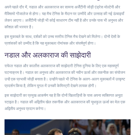
अपने पहले दौर में, नडाल और अलकाराज का सामना अर्जेंटीनी जोड़ी एंड्रेस मोल्टेनी और
मैक्सिमो गोंजालेज से होगा। यह मैच टेनिस के मैदान पर उम्मीदें और उत्साह की नई ऊंचाइयाँ
लेकर आएगा। अर्जेंटीनी जोड़ी भी कोई साधारण टीम नहीं है और उनके पास भी अनुभव और
कौशल की भरमार है।
इस मुकाबले के साथ, दर्शकों को उच्च स्तरीय टेनिस मैच देखने को मिलेगा। दोनों देशों के
प्रशंसकों को उम्मीद है कि यह मुकाबला रोमांचक और संघर्षपूर्ण होगा।
नडाल और अलकाराज की साझेदारी
राफेल नडाल और कार्लोस अलकाराज की साझेदारी टेनिस दुनिया के लिए एक महत्वपूर्ण
घटनाक्रम है। नडाल का अनुभव और अलकाराज की नवीन ऊर्जा और तकनीक का संयोजन
उन्हें एक प्रभावी जोड़ी बनाता है। उन्होंने पहले भी टेनिस के अलग-अलग मुकाबलों में उत्कृष्ट
प्रदर्शन किया है, लेकिन युगल में उनकी केमिस्ट्री देखने लायक होगी।
इस साझेदारी का प्रमुख आकर्षण यह है कि दोनों खिलाड़ियों के पास अपना व्यक्तिगत अनूठा
स्टाइल है। नडाल की अद्वितीय खेल तकनीक और अलकाराज की यूथफुल ऊर्जा का मेल एक
अद्वितीय अनुभव प्रदान करेगा।