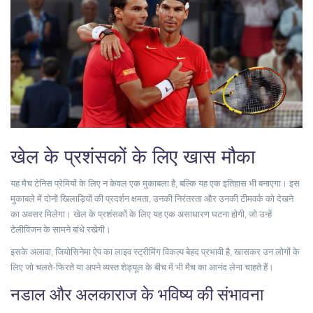
खेल के प्रशंसकों के लिए खास मौका
यह मैच टेनिस प्रेमियों के लिए न केवल एक मुकाबला है, बल्कि यह एक इतिहास भी बनाएगा। इस
मुकाबले में दोनों खिलाड़ियों की प्रदर्शन क्षमता, उनकी निरंतरता और उनकी टीमवर्क को देखने
का अवसर मिलेगा। खेल के प्रशंसकों के लिए यह एक असाधारण घटना होगी, जो उन्हें
टेलीविजन के सामने बांधे रखेगी।
इसके अलावा, जियोसिनेमा ऐप का लाइव स्ट्रीमिंग विकल्प बेहद प्रभावी है, खासकर उन लोगों के
लिए जो चलते-फिरते या अपने व्यस्त शेड्यूल के बीच में भी मैच का आनंद लेना चाहते हैं।
नडाल और अलकाराज के भविष्य की संभावना