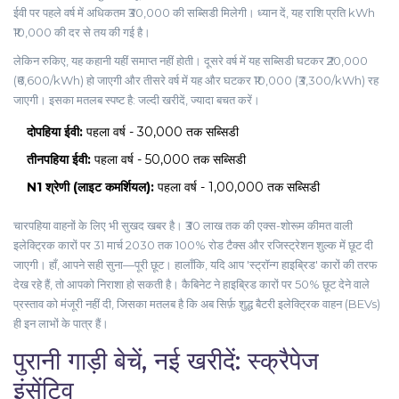
ईवी पर पहले वर्ष में अधिकतम ₹30,000 की सब्सिडी मिलेगी। ध्यान दें, यह राशि प्रति kWh
₹10,000 की दर से तय की गई है।
लेकिन रुकिए, यह कहानी यहीं समाप्त नहीं होती। दूसरे वर्ष में यह सब्सिडी घटकर ₹20,000
(₹6,600/kWh) हो जाएगी और तीसरे वर्ष में यह और घटकर ₹10,000 (₹3,300/kWh) रह
जाएगी। इसका मतलब स्पष्ट है: जल्दी खरीदें, ज्यादा बचत करें।
दोपहिया ईवी:
पहला वर्ष - ₹30,000 तक सब्सिडी
तीनपहिया ईवी:
पहला वर्ष - ₹50,000 तक सब्सिडी
N1 श्रेणी (लाइट कमर्शियल):
पहला वर्ष - ₹1,00,000 तक सब्सिडी
चारपहिया वाहनों के लिए भी सुखद खबर है। ₹30 लाख तक की एक्स-शोरूम कीमत वाली
इलेक्ट्रिक कारों पर 31 मार्च 2030 तक 100% रोड टैक्स और रजिस्ट्रेशन शुल्क में छूट दी
जाएगी। हाँ, आपने सही सुना—पूरी छूट। हालाँकि, यदि आप 'स्ट्रॉन्ग हाइब्रिड' कारों की तरफ
देख रहे हैं, तो आपको निराशा हो सकती है। कैबिनेट ने हाइब्रिड कारों पर 50% छूट देने वाले
प्रस्ताव को मंजूरी नहीं दी, जिसका मतलब है कि अब सिर्फ़ शुद्ध बैटरी इलेक्ट्रिक वाहन (BEVs)
ही इन लाभों के पात्र हैं।
पुरानी गाड़ी बेचें, नई खरीदें: स्क्रैपेज
इंसेंटिव