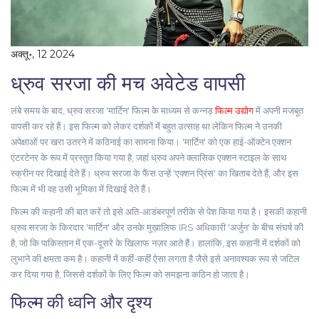
अक्तू॰, 12 2024
ध्रुव सरजा की मच अवेटेड वापसी
लंबे समय के बाद, ध्रुव सरजा 'मार्टिन' फिल्म के माध्यम से कन्नड़
फिल्म उद्योग
में अपनी मजबूत
वापसी कर रहे हैं। इस फिल्म को लेकर दर्शकों में बहुत उत्साह था लेकिन फिल्म ने उनकी
अपेक्षाओं पर खरा उतरने में कठिनाई का सामना किया। 'मार्टिन' को एक हाई-ऑक्टेन एक्शन
एंटरटेनर के रूप में प्रस्तुत किया गया है, जहां ध्रुव अपने क्लासिक एक्शन स्टाइल के साथ
स्क्रीन पर दिखाई देते हैं। ध्रुव सरजा के फैंस उन्हें 'एक्शन प्रिंस' का खिताब देते हैं, और इस
फिल्म में भी वह उसी भूमिका में दिखाई देते हैं।
फिल्म की कहानी की बात करें तो इसे अति-आडंबरपूर्ण तरीके से पेश किया गया है। इसकी कहानी
ध्रुव सरजा के किरदार 'मार्टिन' और उनके मुख़ालिफ IRS अधिकारी 'अर्जुन' के बीच संघर्ष की
है, जो कि पाकिस्तान में एक-दूसरे के खिलाफ नज़र आते हैं। हालांकि, इस कहानी में दर्शकों को
लुभाने की क्षमता कम है। कहानी में कहीं-कहीं ऐसा लगता है जैसे इसे अनावश्यक रूप से जटिल
कर दिया गया है, जिससे दर्शकों के लिए फिल्म को समझना कठिन हो जाता है।
फिल्म की ध्वनि और दृश्य