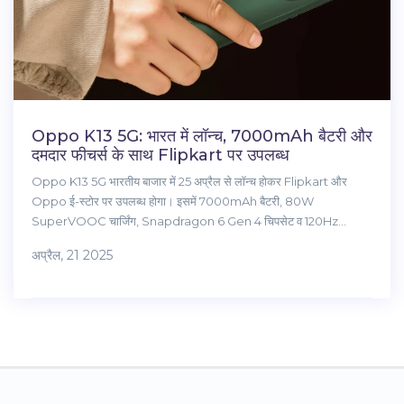
Oppo K13 5G: भारत में लॉन्च, 7000mAh बैटरी और
दमदार फीचर्स के साथ Flipkart पर उपलब्ध
Oppo K13 5G भारतीय बाजार में 25 अप्रैल से लॉन्च होकर Flipkart और
Oppo ई-स्टोर पर उपलब्ध होगा। इसमें 7000mAh बैटरी, 80W
SuperVOOC चार्जिंग, Snapdragon 6 Gen 4 चिपसेट व 120Hz
AMOLED डिस्प्ले जैसे धांसू फीचर्स हैं। कीमत की शुरुआत ₹17,999 से होती है।
अप्रैल, 21 2025