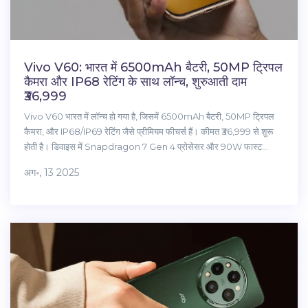
Vivo V60: भारत में 6500mAh बैटरी, 50MP ट्रिपल
कैमरा और IP68 रेटिंग के साथ लॉन्च, शुरुआती दाम
₹36,999
Vivo V60 भारत में लॉन्च हो गया है, जिसमें 6500mAh बैटरी, 50MP ट्रिपल
कैमरा, और IP68/IP69 रेटिंग जैसे प्रीमियम फीचर्स हैं। कीमत ₹36,999 से शुरू
होती है। डिवाइस में Snapdragon 7 Gen 4 प्रोसेसर और 90W फास्ट
चार्जिंग भी है।
अग॰, 13 2025