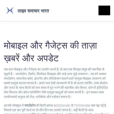
मोबाइल और गैजेट्स की ताज़ा
ख़बरें और अपडेट
जब आप
मोबाइल और गैजेट्स
का उपयोग करते हैं, तो आप एक विस्तृत समूह की तकनीक से
जुड़ते हैं – स्मार्टफ़ोन, टैबलेट, वियरेबल डिवाइस और कई अन्य जुड़े उपकरण। यह वर्ग अक्सर
स्मार्टफ़ोन
,
वायरलेस कॉल, इंटरनेट और एप्लिकेशन चलाने वाले प्रमुख मोबाइल उपकरण
को
सबसे प्रमुख सदस्य मानता है। हमारे पास ऐसी जानकारी भी है जो
फ़ास्ट चार्जिंग
,
उच्च वोल्टेज
और करंट के साथ बैटरी को कम समय में पूरा भरने की तकनीक
और
कैमरा
,
फ़ोन में इंटीग्रेटेड
लेंस सिस्टम और इमेज प्रोसेसिंग
जैसे प्रमुख पहलूओं को कवर करती है। इन सबका लक्ष्य
उपयोगकर्ता अनुभव को तेज़, भरोसेमंद और मज़ेदार बनाना है।
आजके मोबाइल में
स्मार्टफ़ोन
की बैटरी क्षमता 6000mAh से 7000mAh तक बढ़ गई है,
जिससे एक बार पूरी चार्ज पर दो‑तीन दिन का उपयोग संभव है। बड़ी बैटरी के साथ