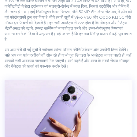
80W‑90W फ़ास्ट चार्जिंग ने चार्जिंग टाइम को 30‑45 मिनट से घटा दिया है। साथ ही, 5G
कनेक्टिविटी ने डेटा ट्रांसफर को माइक्रो‑सेकंड में बदल दिया, जिससे स्ट्रीमिंग और गेमिंग में
लैग खत्म हो गया। हाई‑रिज़ॉल्यूशन कैमरा सिस्टम, जैसे 50MP‑तीन‑लेन्स सेट‑अप, ने फ़ोन को
प्रो फोटोग्राफी टूल बना दिया है; नीचे हमारी सूची में Vivo V60 और Oppo K13 5G जैसे
मॉडल इन फिचर्स को दिखाते हैं। इन सभी अपडेट्स से स्पष्ट होता है कि मोबाइल और गैजेट्स
बैटरी क्षमता
को बढ़ाने,
फ़ास्ट चार्जिंग
को मानकीकृत करने और
उच्च‑रेज़ोल्यूशन कैमरा
को
सामान्य बनाने की दिशा में अग्रसर हैं। यही कारण है कि हर नया रिलीज़ बाजार में बड़ी धूम मचाता
है।
अब आप नीचे दी गई सूची में नवीनतम लॉन्च, कीमत, स्पेसिफ़िकेशन और उपयोगी टिप्स देखेंगे।
चाहे आप नया फ़ोन खरीदने की सोच रहे हों या मौजूदा डिवाइस के अपडेट्स जानना चाहते हों, यहाँ
आपको सभी आवश्यक जानकारी मिल जाएगी। आगे बढ़ते हैं और आज के सबसे रोचक मोबाइल
और गैजेट्स की खबरों को एक‑एक करके देखें।