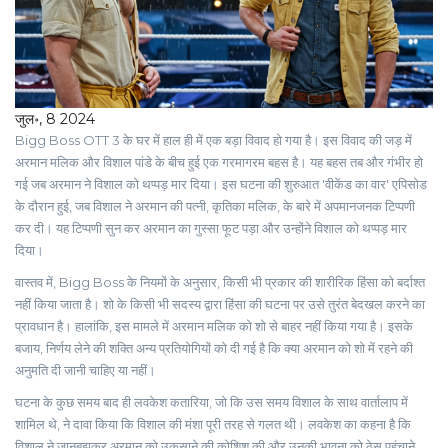
जुल॰, 8 2024
Bigg Boss OTT 3 के घर में हाल ही में एक बड़ा विवाद हो गया है। इस विवाद की जड़ में
अरमान मलिक और विशाल पांडे के बीच हुई एक गरमागरम बहस है। यह बहस तब और गंभीर हो
गई जब अरमान ने विशाल को थप्पड़ मार दिया। इस घटना की शुरुआत 'वीकेंड का वार' एपिसोड
के दौरान हुई, जब विशाल ने अरमान की पत्नी, कृतिका मलिक, के बारे में अपमानजनक टिप्पणी
कर दी। यह टिप्पणी सुन कर अरमान का गुस्सा फूट पड़ा और उन्होंने विशाल को थप्पड़ मार
दिया।
वास्तव में, Bigg Boss के नियमों के अनुसार, किसी भी प्रकार की शारीरिक हिंसा को बर्दाश्त
नहीं किया जाता है। शो के किसी भी सदस्य द्वारा हिंसा की घटना पर उसे तुरंत बेदखल करने का
प्रावधान है। हालांकि, इस मामले में अरमान मलिक को शो से बाहर नहीं किया गया है। इसके
बजाय, निर्णय लेने की शक्ति अन्य प्रतियोगियों को दी गई है कि क्या अरमान को शो में रहने की
अनुमति दी जानी चाहिए या नहीं।
घटना के कुछ समय बाद ही लवकेश कतारिया, जो कि उस समय विशाल के साथ वार्तालाप में
शामिल थे, ने दावा किया कि विशाल की मंशा पूरी तरह से गलत थी। लवकेश का कहना है कि
विशाल ने जानबूझकर अरमान को उकसाने की कोशिश की और उनकी भावना को ठेस पहुंचाने