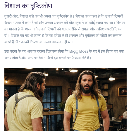
विशाल का दृष्टिकोण
दूसरी ओर, विशाल पांडे का भी अपना एक दृष्टिकोण है। विशाल का कहना है कि उनकी टिप्पणी
केवल मजाक में की गई थी और उनका अरमान को चोट पहुंचाने का कोई इरादा नहीं था। विशाल
का मानना है कि अरमान ने उनकी टिप्पणी को गलत तरीके से समझा और अतिशय प्रतिक्रिया
दी। विशाल का यह भी कहना है कि वह हमेशा से ही अरमान और कृतिका की जोड़ी का सम्मान
करते हैं और उनकी टिप्पणी का गलत मकसद नहीं था।
इस घटना के बाद अब यह देखना दिलचस्प होगा कि Bigg Boss के घर में इस विवाद का क्या
असर होता है और अन्य प्रतियोगी कैसे इस मसले पर फैसला लेते हैं।