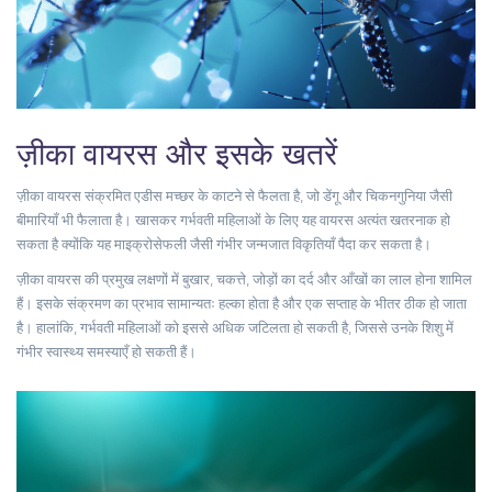
ज़ीका वायरस और इसके खतरें
ज़ीका वायरस संक्रमित एडीस मच्छर के काटने से फैलता है, जो डेंगू और चिकनगुनिया जैसी
बीमारियाँ भी फैलाता है। खासकर गर्भवती महिलाओं के लिए यह वायरस अत्यंत खतरनाक हो
सकता है क्योंकि यह माइक्रोसेफली जैसी गंभीर जन्मजात विकृतियाँ पैदा कर सकता है।
ज़ीका वायरस की प्रमुख लक्षणों में बुखार, चकत्ते, जोड़ों का दर्द और आँखों का लाल होना शामिल
हैं। इसके संक्रमण का प्रभाव सामान्यतः हल्का होता है और एक सप्ताह के भीतर ठीक हो जाता
है। हालांकि, गर्भवती महिलाओं को इससे अधिक जटिलता हो सकती है, जिससे उनके शिशु में
गंभीर स्वास्थ्य समस्याएँ हो सकती हैं।