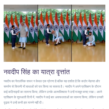
नवदीप सिंह का यात्रा वृत्तांत
नवदीप का पैरालंपिक सफर न केवल एक प्रेरणा है बल्कि यह दर्शाता है कि कठोर मेहनत और
समर्पण से कितनी भी बाधाओं को पार किया जा सकता है। नवदीप ने अपने प्रशिक्षण के दौरान
कई कठिनाइयों का सामना किया, लेकिन उनके आत्मविश्वास ने उन्हें मजबूत बनाए रखा। अपने
प्रशिक्षण के शुरुआती दिनों में, नवदीप ने कई बार असफलताओं का सामना किया, लेकिन उनकी
दृढ़ता ने उन्हें कभी हार मानने नहीं दी।