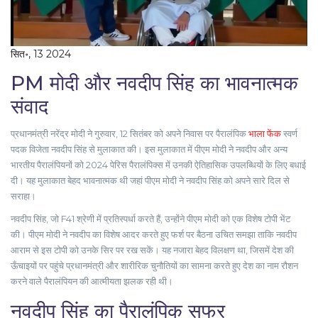
सित॰, 13 2024
PM मोदी और नवदीप सिंह का भावनात्मक
संवाद
प्रधानमंत्री नरेंद्र मोदी ने गुरुवार, 12 सितंबर को अपने निवास पर पैरालंपिक
भाला फेंक
स्वर्ण
पदक विजेता नवदीप सिंह से मुलाकात की। इस मुलाकात में पीएम मोदी ने नवदीप और अन्य
भारतीय पैरालंपियनों को 2024 पेरिस पैरालंपिक्स में उनकी ऐतिहासिक उपलब्धियों के लिए बधाई
दी। यह मुलाकात बेहद भावनात्मक थी जहां पीएम मोदी ने नवदीप सिंह को अपने सारे दिल से
सराहा।
नवदीप सिंह, जो F41 श्रेणी में प्रतिस्पर्धा करते हैं, उन्होंने पीएम मोदी को एक विशेष टोपी भेंट
की। पीएम मोदी ने नवदीप का विशेष आदर करते हुए फर्श पर बैठना उचित समझा ताकि नवदीप
आराम से इस टोपी को उनके सिर पर रख सकें। यह नजारा बेहद विलक्षण था, जिसमें देश की
ऊँचाइयों पर पहुंचे प्रधानमंत्री और शारीरिक चुनौतियों का सामना करते हुए देश का नाम रौशन
करने वाले पैरालंपियन की आत्मीयता झलक रही थी।
नवदीप सिंह का पैरालंपिक सफर