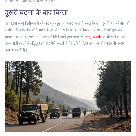
को घेर लिया और खोज अभियान चलाया।
दूसरी घटना के बाद चिन्ता
यह घटना जम्मू डिवीजन में रविवार सुबह हुई एक और आतंकी हमले के बाद दूसरी है। रविवार को
राजौरी जिले के मंजाकोटे क्षेत्र में एक सेना शिविर पर हमला किया गया था, जिसमें एक जवान
घायल हुआ था। इससे पता चलता है कि पिछले कुछ समय से
जम्मू-कश्मीर
के क्षेत्र में आतंकी
आत्मघाती हमलों में वृद्धि हुई है, और ऐसे हमलों से निपटने के लिए तत्काल और प्रभावी कदम
उठाना जरूरी है।